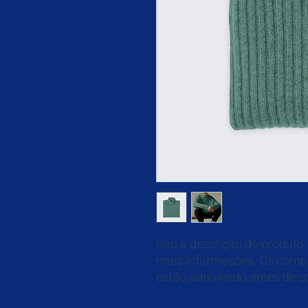
Sou a descrição do produto.
mais informações. Os compr
estão adquirindo antes de c