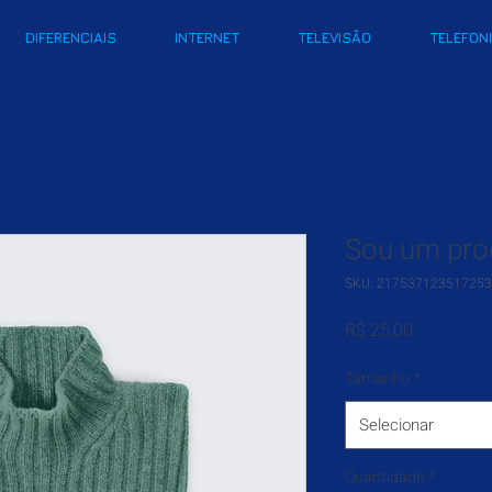
DIFERENCIAIS
INTERNET
TELEVISÃO
TELEFON
Sou um pro
SKU: 217537123517253
Preço
R$ 25,00
Tamanho
*
Selecionar
Quantidade
*